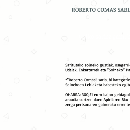
ROBERTO COMAS SARIA
Goiko sariez gain, 
Saritutako soineko guztiak, osagarri
Udalak, Enkarturrek eta “Soineko” P
*“Roberto Comas” saria, bi kategori
Soinekoen Lehiaketa babesteko egit
OHARRA: 300,51 euro baino gehiagoko
araudia sortzen duen Apirilaren 8ko
zerga pertsonaren gainerako errent