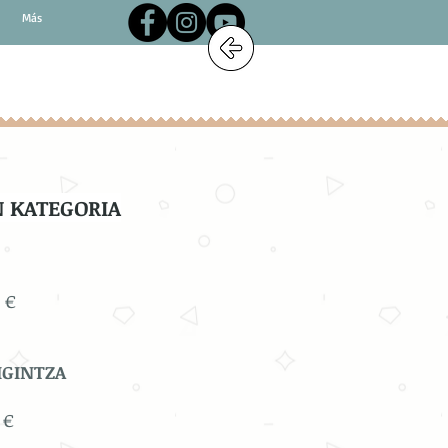
Más
 KATEGORIA
 €
IGINTZA
 €