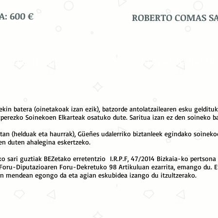
: 600 €
ROBERTO COMAS SAR
bi
accesit
banatzeko eskubidea du
epaimahaiak
ekin batera (oinetakoak izan ezik), batzorde antolatzailearen esku gelditu
aperezko Soinekoen Elkarteak osatuko dute. Saritua izan ez den soineko b
etan (helduak eta haurrak), Güeñes udalerriko biztanleek egindako soinek
en duten ahalegina eskertzeko.
 sari guztiak BEZetako erretentzio I.R.P.F, 47/2014 Bizkaia-ko pertsona
 Foru-Diputazioaren Foru-Dekretuko 98 Artikuluan ezarrita, emango du. Er
en mendean egongo da eta agian eskubidea izango du itzultzerako.