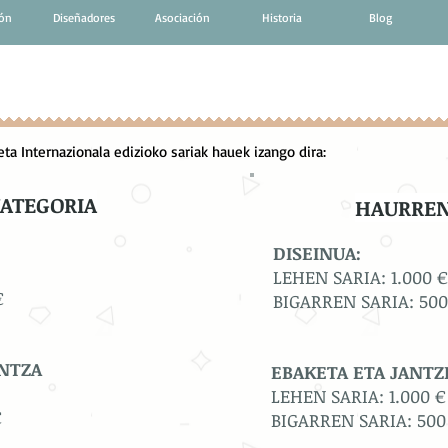
ión
Diseñadores
Asociación
Historia
Blog
 Internazionala edizioko sariak hauek izango dira:
ATEGORIA
HAURREN
DISEINUA:
LEHEN SARIA: 1.000 €
€
BIGARREN SARIA: 500
INTZA
EBAKETA ETA JANTZ
LEHEN SARIA: 1.000 €
€
BIGARREN SARIA: 500