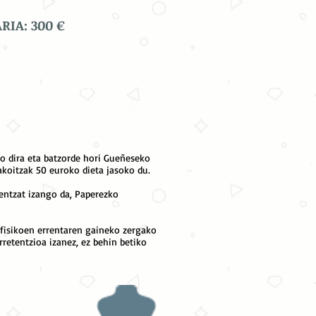
IA: 300 €
, hala erabakiz gero.
ko dira eta batzorde hori Gueñeseko
akoitzak 50 euroko dieta jasoko du.
oentzat izango da, Paperezko
 fisikoen errentaren gaineko zergako
retentzioa izanez, ez behin betiko