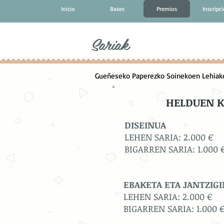
Inicio
Bases
Premios
Inscripc
Sariak
Gueñeseko Paperezko Soinekoen Lehiaketa
HELDUEN K
DISEINUA
LEHEN SARIA: 2.000 €
BIGARREN SARIA: 1.000 
EBAKETA ETA JANTZIG
LEHEN SARIA: 2.000 €
BIGARREN SARIA: 1.000 