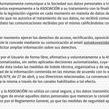
 voluntariamente comunique a la Sociedad sus datos personales a t
toriza expresamente a la ASOCIACIÓN a su tratamiento con la fina
 la legislación vigente en cada momento en materia de datos de c
rio que no autorice el tratamiento de sus datos, no recibirá comu
iato las comunicaciones recibidas por el mismo calificándolas
er momento ejercer los derechos de acceso, rectificación, oposici
able le concede mediante su comunicación al email
soinekovestid
olicitar ampliar información sobre sus derechos.
or el Usuario de forma libre, afirmativa y voluntariamente a la 
matizadas, sin serles aplicadas decisiones automatizadas, cuya 
do ésta todas las medidas de índole técnica, organizativa y de se
idad de la información contenida en las mismas de acuerdo con lo
/679, de 27 de abril, y sus Directrices relacionadas. La conservaci
 la misma a través de los canales habilitados a tal efecto.
y la ASOCIACIÓN no utiliza un canal seguro, y los datos transmitid
tengan de enviar aquellos datos personales que merezcan la consi
os por el Reglamento General, ya que las medidas de seguridad ap