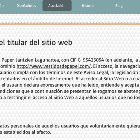
ión
Diseñadores
Asociación
Historia
Blog
l titular del sitio web
Paper-Jantzien Lagunartea, con CIF G-95425054 (en adelante, la AS
 dominio
http://www.vestidosdepapel.com/
. El acceso, la navegac
Usuario cumpla con los términos de este Aviso Legal, la legislació
ptados en el ámbito de Internet. Al acceder al Sitio Web o a cual
 el usuario declara expresamente que ha leído, entiende y acepta 
ndiciones que a continuación se presentan le rogamos se abstenga 
 a restringir el acceso al Sitio Web a aquellos usuarios que no lo
atos personales de aquellos usuarios que voluntariamente quieran
establecidos al efecto.