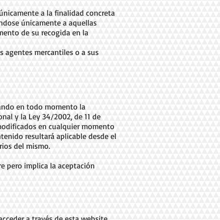
únicamente a la finalidad concreta
ándose únicamente a aquellas
mento de su recogida en la
us agentes mercantiles o a sus
petando en todo momento la
sonal y la Ley 34/2002, de 11 de
y modificados en cualquier momento
ntenido resultará aplicable desde el
rios del mismo.
re pero implica la aceptación
cceder a través de esta website.