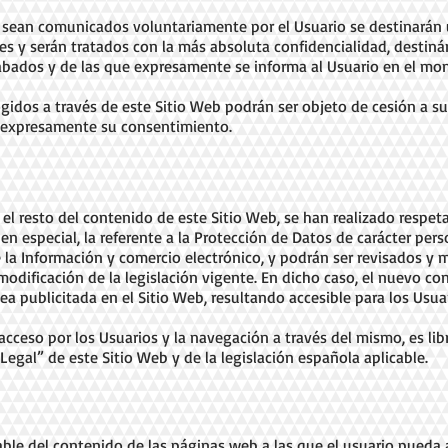
 sean comunicados voluntariamente por el Usuario se destinarán 
s y serán tratados con la más absoluta confidencialidad, destin
cabados y de las que expresamente se informa al Usuario en el mo
ogidos a través de este Sitio Web podrán ser objeto de cesión a s
ga expresamente su consentimiento.
o el resto del contenido de este Sitio Web, se han realizado res
, en especial, la referente a la Protección de Datos de carácter per
de la Información y comercio electrónico, y podrán ser revisados 
modificación de la legislación vigente. En dicho caso, el nuevo co
 publicitada en el Sitio Web, resultando accesible para los Usua
 acceso por los Usuarios y la navegación a través del mismo, es lib
egal” de este Sitio Web y de la legislación española aplicable.
le del contenido de las páginas web a las que el usuario pueda a