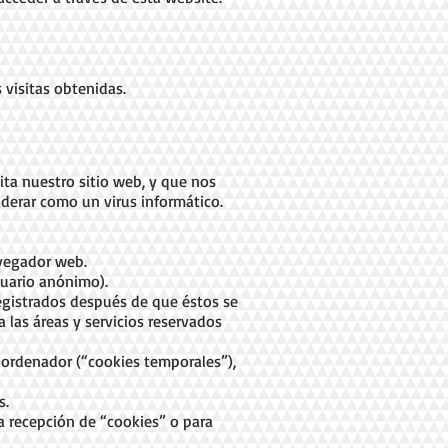
 visitas obtenidas.
ita nuestro sitio web, y que nos
derar como un virus informático.
avegador web.
uario anónimo).
registrados después de que éstos se
 las áreas y servicios reservados
n ordenador (“cookies temporales”),
s.
la recepción de “cookies” o para